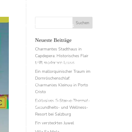
Geschäftslokal 98 m2 (Aktuell: Coiffeur-
Salon mit 6 Plätzen)
Gestión de Propiedades
Neueste Beiträge
Grundstück bei Campos
Charmantes Stadthaus in
Capdepera: Historisches Flair
trifft modernen Luxus
Grundstück bei Esporles
Ein mallorquinischer Traum im
Dornröschenschlaf:
Grundstück bei Son Catiu
Charmantes Kleinod in Porto
Cristo
Exklusives 5-Sterne-Thermal-
Grundstück bei Son Servera mit
Meersicht
Gesundheits- und Wellness-
Resort bei Salzburg
Ein verstecktes Juwel
Grundstück kaufen
Villa Sa Mola