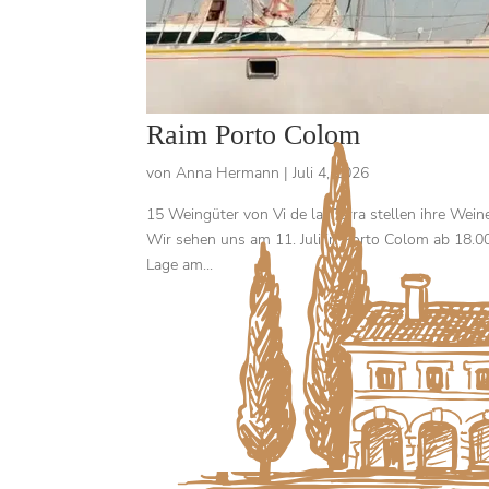
Raim Porto Colom
von
Anna Hermann
|
Juli 4, 2026
15 Weingüter von Vi de la Tierra stellen ihre Wei
Wir sehen uns am 11. Juli in Porto Colom ab 18.0
Lage am...