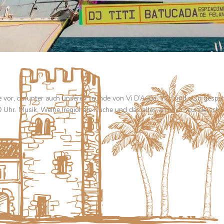
ne vor, darunter auch unsere Freunde von Vi D’Auba. Wir sind also gespa
0 Uhr. Musik, Weine, regionale Küche und das alles an einer wundersch