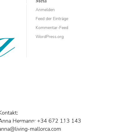
Meta
Luxuriöses Stadthaus in Capdepera
Anmelden
Feed der Einträge
mallor
Mallorca Living & More
Kommentar-Feed
WordPress.org
Mallorca Living & More
Neubau-Projekt bei Alcudia mit
Fertigstellung Herbst 2025
Neubaufinca bei Pula Golf
News
Newsletter
Newsletter
Kontakt:
Anna Hermann: +34 672 113 143
Patxi Echeverria
Presse
anna@living-mallorca.com