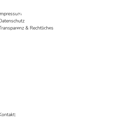
Impressum
Steinverkleidete Finca bei Son Servera
Datenschutz
Transparenz & Rechtliches
Transparenz & Rechtliches
Traumfinca bei Santanyi
Un café que cambió nuestro destino
Unsere Künstlerfreunde
Vermietung
Wohnung / Gewerbe kaufen
Kontakt:
Wohnung in Cala Millor, erste Meereslinie