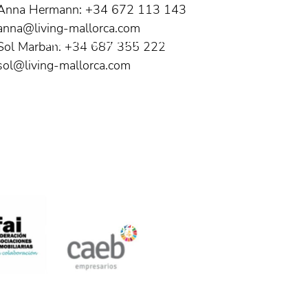
Anna Hermann: +34 672 113 143
anna@living-mallorca.com
Wohnung in Porto Cristo
Sol Marban: +34 687 355 222
sol@living-mallorca.com
Wohnung in Porto Cristo
Wohnung in Porto Cristo mit Blick auf
den Hafen
Balearen
Italien
Östereich
Projekte und Off Market
Spanien
Uncategorized