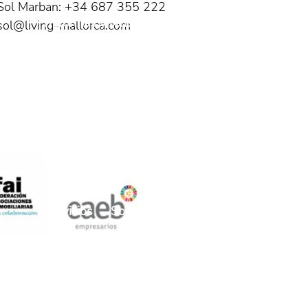
Sol Marban: +34 687 355 222
Reformas y renovaciones
sol@living-mallorca.com
Renovierte Wohnung in Cala Millor
Romantische Finca bei Muro
Romantisches mallorquinisches
Bauernhaus
Servicios
Sobre nosotras
Stadthaus in Arta
Stadthaus in Felanitx
Stadthaus kaufen