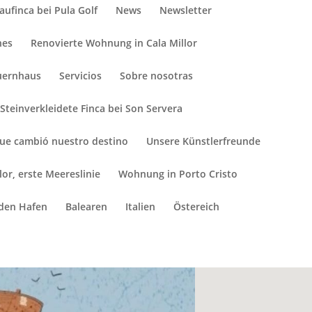
ufinca bei Pula Golf
News
Newsletter
nes
Renovierte Wohnung in Cala Millor
uernhaus
Servicios
Sobre nosotras
Steinverkleidete Finca bei Son Servera
que cambió nuestro destino
Unsere Künstlerfreunde
or, erste Meereslinie
Wohnung in Porto Cristo
 den Hafen
Balearen
Italien
Östereich