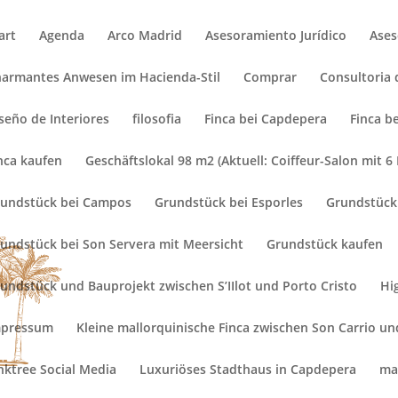
art
Agenda
Arco Madrid
Asesoramiento Jurídico
Ases
armantes Anwesen im Hacienda-Stil
Comprar
Consultoria 
unden.
seño de Interiores
filosofia
Finca bei Capdepera
Finca b
 Kunstausstellung
nca kaufen
Geschäftslokal 98 m2 (Aktuell: Coiffeur-Salon mit 6 
undstück bei Campos
Grundstück bei Esporles
Grundstück 
undstück bei Son Servera mit Meersicht
Grundstück kaufen
undstück und Bauprojekt zwischen S’IIlot und Porto Cristo
Hi
mpressum
Kleine mallorquinische Finca zwischen Son Carrio u
nktree Social Media
Luxuriöses Stadthaus in Capdepera
ma