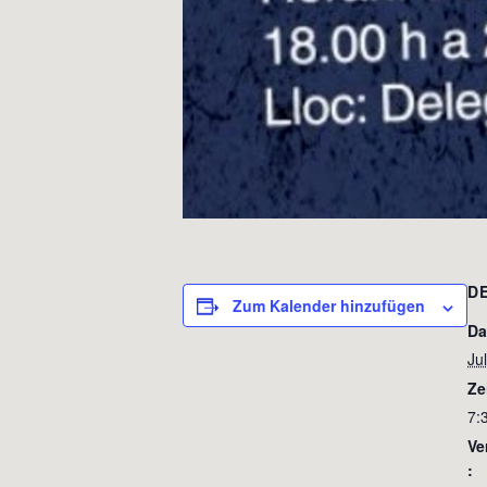
D
Zum Kalender hinzufügen
Da
Jul
Ze
7:
Ve
: