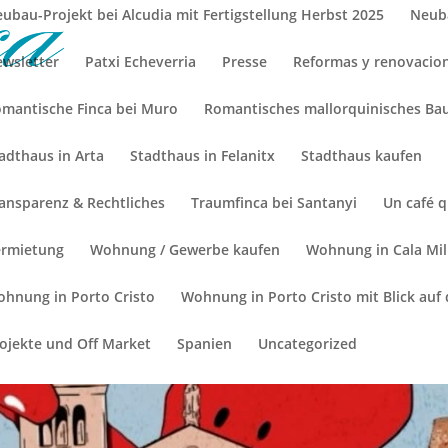
ubau-Projekt bei Alcudia mit Fertigstellung Herbst 2025
Neuba
wsletter
Patxi Echeverria
Presse
Reformas y renovacio
mantische Finca bei Muro
Romantisches mallorquinisches Ba
adthaus in Arta
Stadthaus in Felanitx
Stadthaus kaufen
ansparenz & Rechtliches
Traumfinca bei Santanyi
Un café 
rmietung
Wohnung / Gewerbe kaufen
Wohnung in Cala Mill
hnung in Porto Cristo
Wohnung in Porto Cristo mit Blick auf
ojekte und Off Market
Spanien
Uncategorized