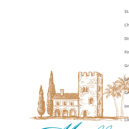
St
« Alle Veranstaltungen
Ch
Diese Veranstaltung hat bereits stattgef
Di
Eröffnung der
Fi
Gr
Juli 15 @ 7:30 p.m.
-
9:30 p.m.
Gr
Gr
I
Li