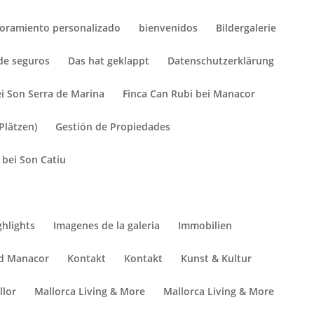
oramiento personalizado
bienvenidos
Bildergalerie
de seguros
Das hat geklappt
Datenschutzerklärung
ei Son Serra de Marina
Finca Can Rubi bei Manacor
Plätzen)
Gestión de Propiedades
bei Son Catiu
ghlights
Imagenes de la galeria
Immobilien
nd Manacor
Kontakt
Kontakt
Kunst & Kultur
llor
Mallorca Living & More
Mallorca Living & More